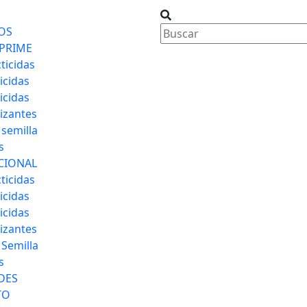
OS
PRIME
ticidas
icidas
icidas
lizantes
 semilla
s
CIONAL
ticidas
icidas
icidas
lizantes
 Semilla
s
DES
TO