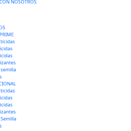
 CON NOSOTROS
OS
PRIME
ticidas
icidas
icidas
lizantes
 semilla
s
CIONAL
ticidas
icidas
icidas
lizantes
 Semilla
s