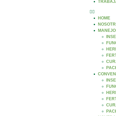
TRABAJ
HOME
NOSOTR
MANEJO
INS
FUN
HER
FER
CUR
PAC
CONVEN
INS
FUN
HER
FER
CUR
PAC