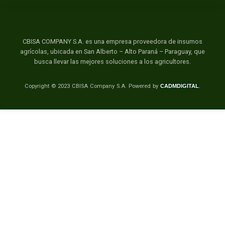
CBISA COMPANY S.A. es una empresa proveedora de insumos
agrícolas, ubicada en San Alberto – Alto Paraná – Paraguay, que
busca llevar las mejores soluciones a los agricultores.
Copyright © 2023 CBISA Company S.A.
Powered by
CADMDIGITAL
.