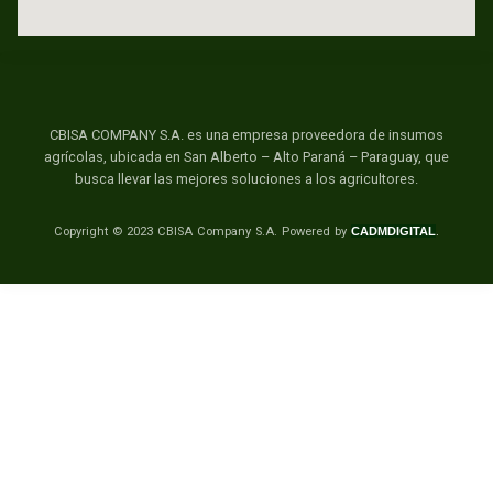
CBISA COMPANY S.A. es una empresa proveedora de insumos
agrícolas, ubicada en San Alberto – Alto Paraná – Paraguay, que
busca llevar las mejores soluciones a los agricultores.
Copyright © 2023 CBISA Company S.A.
Powered by
CADMDIGITAL
.