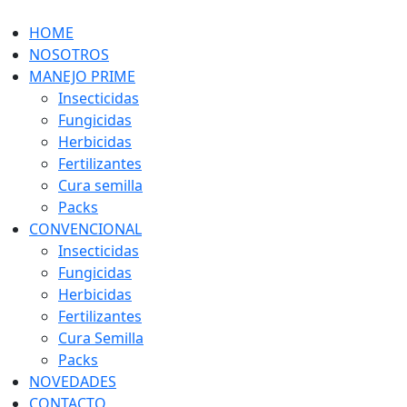
Skip
to
HOME
content
NOSOTROS
MANEJO PRIME
Insecticidas
Fungicidas
Herbicidas
Fertilizantes
Cura semilla
Packs
CONVENCIONAL
Insecticidas
Fungicidas
Herbicidas
Fertilizantes
Cura Semilla
Packs
NOVEDADES
CONTACTO